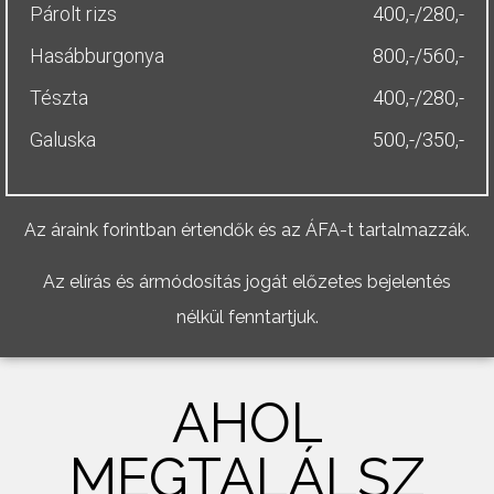
Párolt rizs
400,-/280,-
Hasábburgonya
800,-/560,-
Tészta
400,-/280,-
Galuska
500,-/350,-
Az áraink forintban értendők és az ÁFA-t tartalmazzák.
Az elírás és ármódosítás jogát előzetes bejelentés
nélkül fenntartjuk.
AHOL
MEGTALÁLSZ