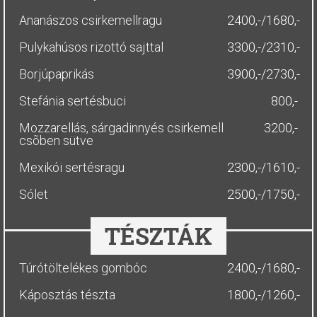
Ananászos csirkemellragu
2400,-/1680,-
Pulykahúsos rizottó sajttal
3300,-/2310,-
Borjúpaprikás
3900,-/2730,-
Stefánia sertésbuci
800,-
Mozzarellás, sárgadinnyés csirkemell
3200,-
csõben sütve
Mexikói sertésragu
2300,-/1610,-
Sólet
2500,-/1750,-
TÉSZTÁK
Túrótöltelékes gombóc
2400,-/1680,-
Káposztás tészta
1800,-/1260,-