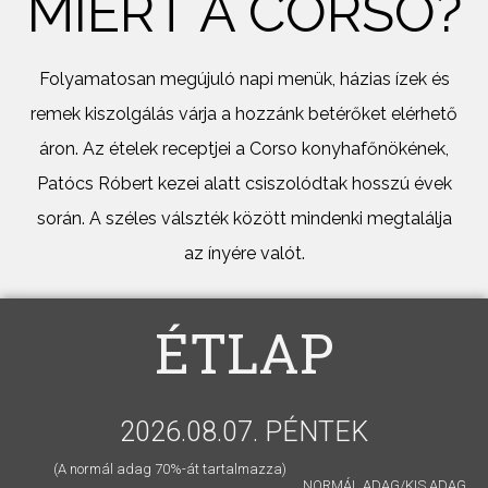
MIÉRT A CORSO?
Folyamatosan megújuló napi menük, házias ízek és
remek kiszolgálás várja a hozzánk betérőket elérhető
áron. Az ételek receptjei a Corso konyhafőnökének,
Patócs Róbert kezei alatt csiszolódtak hosszú évek
során. A széles válszték között mindenki megtalálja
az ínyére valót.
ÉTLAP
2026.08.07. PÉNTEK
(A normál adag 70%-át tartalmazza)
NORMÁL ADAG/KIS ADAG