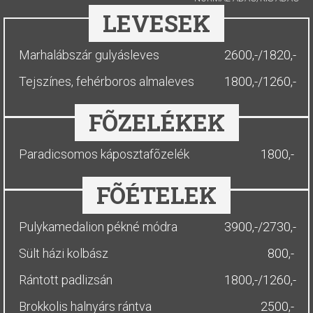
LEVESEK
Marhalábszár gulyásleves
2600,-/1820,-
Tejszínes, fehérboros almaleves
1800,-/1260,-
FÕZELÉKEK
Paradicsomos káposztafõzelék
1800,-
FÕÉTELEK
Pulykamedalion pékné módra
3900,-/2730,-
Sült házi kolbász
800,-
Rántott padlizsán
1800,-/1260,-
Brokkolis halnyárs rántva
2500,-